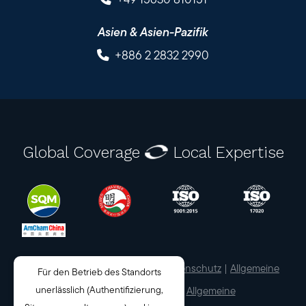
Asien & Asien-Pazifik
+886 2 2832 2990
Global Coverage
Local Expertise
© 2026 Pro QC International |
Datenschutz
|
Allgemeine
Für den Betrieb des Standorts
unerlässlich (Authentifizierung,
Nutzungsbedingungen
|
Allgemeine