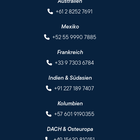
Australien
+61 2 8252 7691
Mexiko
+52 55 9990 7885
Frankreich
+33 9 7303 6784
Indien & Südasien
+91 227 189 7407
Kolumbien
+57 601 9190355
DACH & Osteuropa
+49 15630 810151