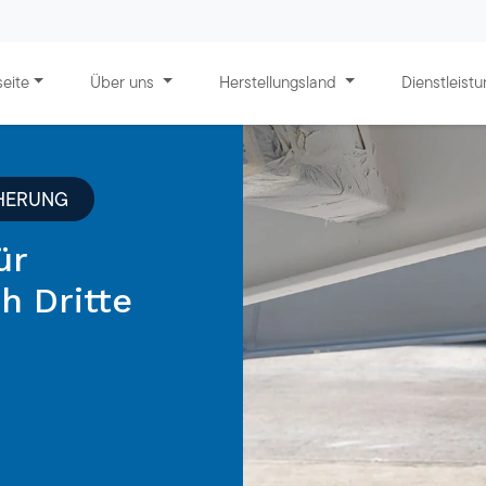
seite
Über uns
Herstellungsland
Dienstleist
CHERUNG
ür
h Dritte