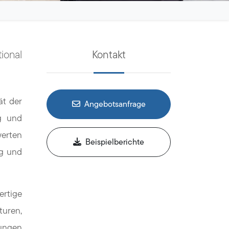
ional
Kontakt
ät der
Angebotsanfrage
ng und
werten
Beispielberichte
ng und
ertige
turen,
tungen