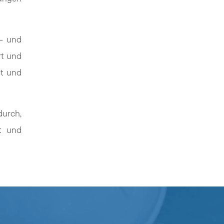
l- und
rt und
ät und
durch,
nt und