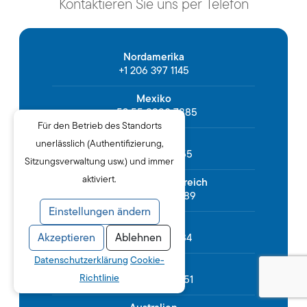
Kontaktieren Sie uns per Telefon
Nordamerika
+1 206 397 1145
Mexiko
+52 55 9990 7885
Für den Betrieb des Standorts
Kolumbien
unerlässlich (Authentifizierung,
+57 601 9190355
Sitzungsverwaltung usw.) und immer
aktiviert.
Vereinigtes Königreich
+44 330 094 5589
Einstellungen ändern
Frankreich
+33 9 7303 6784
Akzeptieren
Ablehnen
Datenschutzerklärung
Cookie-
Deutschland
Richtlinie
+49 15630 810151