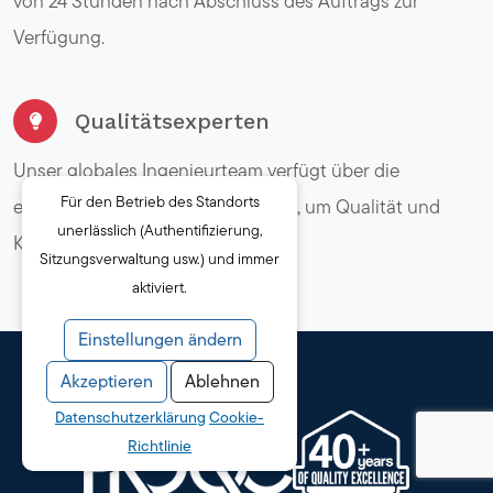
von 24 Stunden nach Abschluss des Auftrags zur
Verfügung.
Qualitätsexperten
Unser globales Ingenieurteam verfügt über die
Für den Betrieb des Standorts
erforderliche Branchenkompetenz, um Qualität und
unerlässlich (Authentifizierung,
Konformität zu überprüfen.
Sitzungsverwaltung usw.) und immer
aktiviert.
Einstellungen ändern
Akzeptieren
Ablehnen
Datenschutzerklärung
Cookie-
Richtlinie