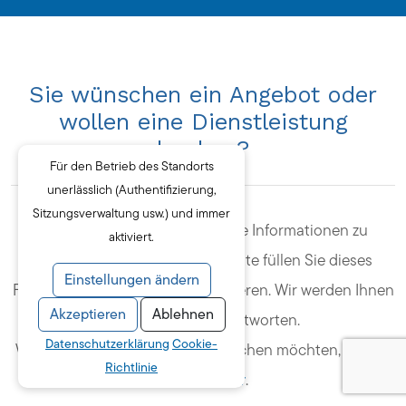
Sie wünschen ein Angebot oder
wollen eine Dienstleistung
buchen?
Für den Betrieb des Standorts
unerlässlich (Authentifizierung,
Sitzungsverwaltung usw.) und immer
Gerne geben wir Ihnen weitere Informationen zu
aktiviert.
unseren Qualitätslösungen. Bitte füllen Sie dieses
Einstellungen ändern
Formular aus, um uns zu kontaktieren. Wir werden Ihnen
Akzeptieren
Ablehnen
schnellstmöglich antworten.
Datenschutzerklärung
Cookie-
Wenn Sie Ihren Lebenslauf einreichen möchten, klicken
Richtlinie
Sie bitte
hier
.