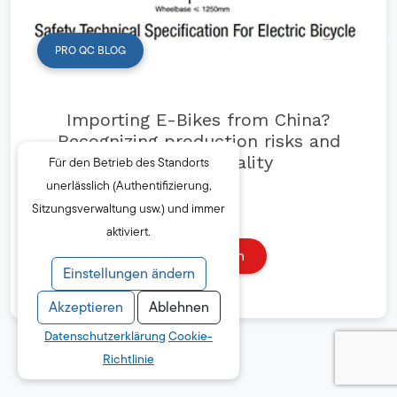
PRO QC BLOG
Importing E-Bikes from China?
Recognizing production risks and
improving quality
Für den Betrieb des Standorts
unerlässlich (Authentifizierung,
Sitzungsverwaltung usw.) und immer
aktiviert.
Mehr lesen
Einstellungen ändern
Akzeptieren
Ablehnen
Datenschutzerklärung
Cookie-
Richtlinie