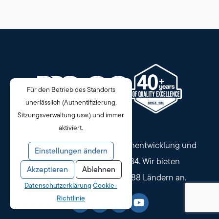
Für den Betrieb des Standorts
unerlässlich (Authentifizierung,
Sitzungsverwaltung usw.) und immer
aktiviert.
Qualitätskontrolle, Lieferantenentwicklung und
Einstellungen ändern
Firmenbetreuung seit 1984. Wir bieten
Akzeptieren
Ablehnen
Qualitätslösungen in über 88 Ländern an.
Datenschutzerklärung
Cookie-
Richtlinie