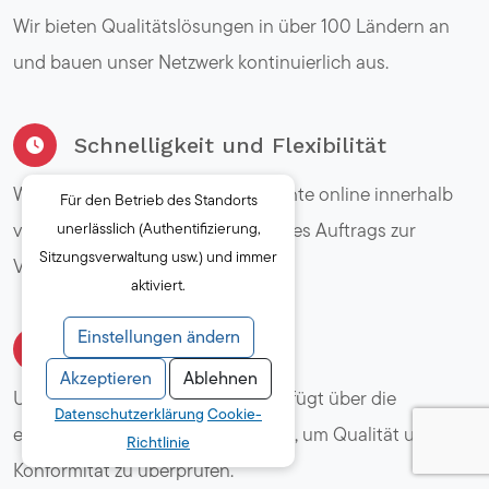
Wir bieten Qualitätslösungen in über 100 Ländern an
und bauen unser Netzwerk kontinuierlich aus.
Schnelligkeit und Flexibilität
Wir bieten Ihnen detaillierte Berichte online innerhalb
Für den Betrieb des Standorts
von 24 Stunden nach Abschluss des Auftrags zur
unerlässlich (Authentifizierung,
Sitzungsverwaltung usw.) und immer
Verfügung.
aktiviert.
Einstellungen ändern
Qualitätsexperten
Akzeptieren
Ablehnen
Unser globales Ingenieurteam verfügt über die
Datenschutzerklärung
Cookie-
erforderliche Branchenkompetenz, um Qualität und
Richtlinie
Konformität zu überprüfen.