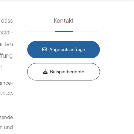
 dass
Kontakt
cial-
anten
Angebotsanfrage
ffung
t.
Beispielberichte
iance-
setze,
usende
en und