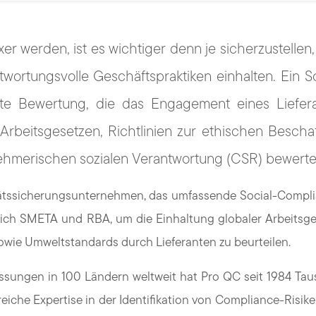
r werden, ist es wichtiger denn je sicherzustellen,
twortungsvolle Geschäftspraktiken einhalten. Ein So
erte Bewertung, die das Engagement eines Liefer
Arbeitsgesetzen, Richtlinien zur ethischen Bescha
merischen sozialen Verantwortung (CSR) bewerte
litätssicherungsunternehmen, das umfassende Social-Compl
ßlich SMETA und RBA, um die Einhaltung globaler Arbeitsge
owie Umweltstandards durch Lieferanten zu beurteilen.
ssungen in 100 Ländern weltweit hat Pro QC seit 1984 Ta
iche Expertise in der Identifikation von Compliance-Risik