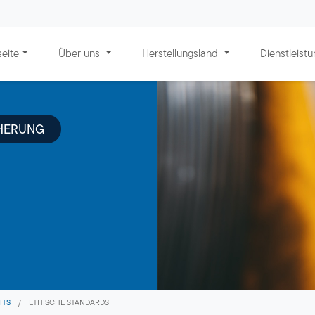
seite
Über uns
Herstellungsland
Dienstleist
CHERUNG
ITS
/
ETHISCHE STANDARDS