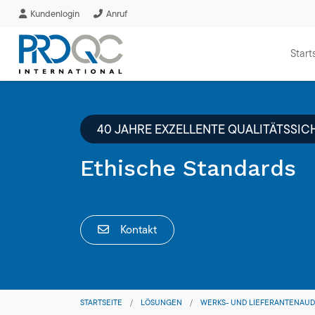
Kundenlogin
Anruf
Start
40 JAHRE EXZELLENTE QUALITÄTSSI
Ethische Standards
Kontakt
STARTSEITE
/
LÖSUNGEN
/
WERKS- UND LIEFERANTENAUD