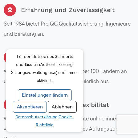
Erfahrung und Zuverlässigkeit
Seit 1984 bietet Pro QC Qualitätssicherung, Ingenieure
und Beratung an.
Für den Betrieb des Standorts
Globale Präsenz
unerlässlich (Authentifizierung,
Wir bieten Qualitätslösungen in über 100 Ländern an
Sitzungsverwaltung usw.) und immer
und bauen unser Netzwerk kontinuierlich aus.
aktiviert.
Einstellungen ändern
Schnelligkeit und Flexibilität
Akzeptieren
Ablehnen
Datenschutzerklärung
Cookie-
Wir bieten Ihnen detaillierte Berichte online innerhalb
Richtlinie
von 24 Stunden nach Abschluss des Auftrags zur