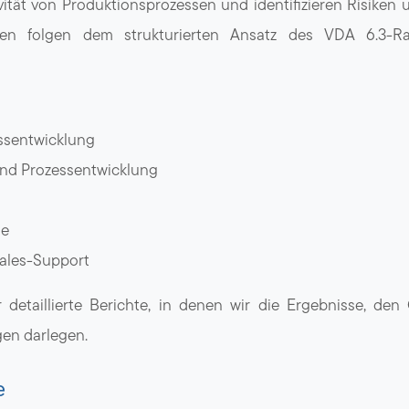
vität von Produktionsprozessen und identifizieren Risike
ren folgen dem strukturierten Ansatz des VDA 6.3-
ssentwicklung
und Prozessentwicklung
le
Sales-Support
 detaillierte Berichte, in denen wir die Ergebnisse, de
en darlegen.
e