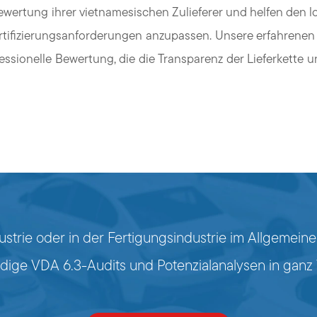
ewertung ihrer vietnamesischen Zulieferer und helfen den l
Zertifizierungsanforderungen anzupassen. Unsere erfahrene
essionelle Bewertung, die die Transparenz der Lieferkette u
ustrie oder in der Fertigungsindustrie im Allgemeine
dige VDA 6.3-Audits und Potenzialanalysen in ganz