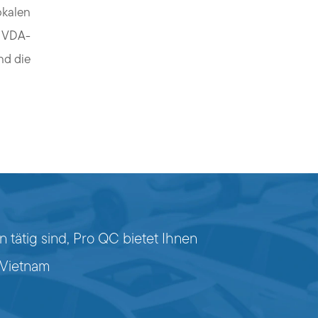
okalen
n VDA-
nd die
n tätig sind, Pro QC bietet Ihnen
 Vietnam