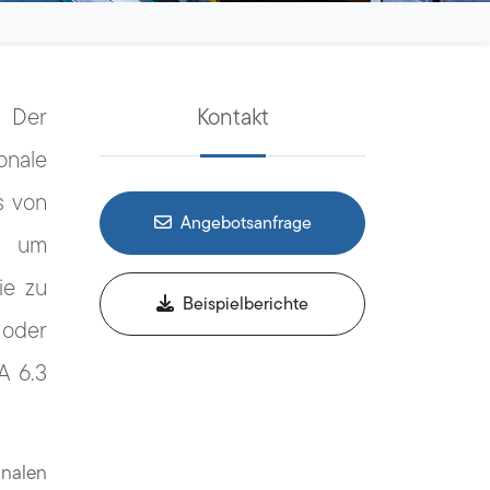
. Der
Kontakt
onale
s von
Angebotsanfrage
n, um
ie zu
Beispielberichte
 oder
A 6.3
onalen