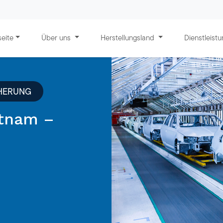
seite
Über uns
Herstellungsland
Dienstleist
CHERUNG
etnam –